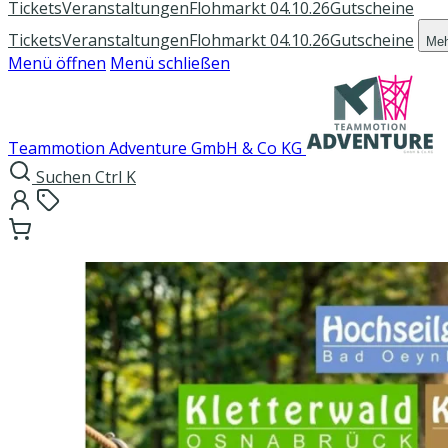
Tickets
Veranstaltungen
Flohmarkt 04.10.26
Gutscheine
Tickets
Veranstaltungen
Flohmarkt 04.10.26
Gutscheine
Me
Menü öffnen
Menü schließen
Teammotion Adventure GmbH & Co KG
Suchen
Ctrl K